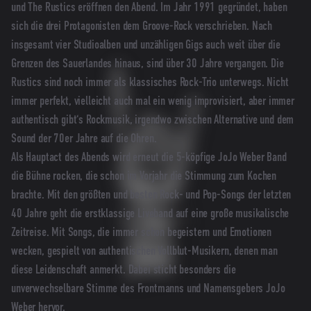
und The Rustics eröffnen den Abend. Im Jahr 1991 gegründet, haben
sich die drei Protagonisten dem Groove-Rock verschrieben. Nach
insgesamt vier Studioalben und unzähligen Gigs auch weit über die
Grenzen des Sauerlandes hinaus, sind über 30 Jahre vergangen. Die
Rustics sind noch immer als klassisches Rock-Trio unterwegs. Nicht
immer perfekt, vielleicht auch mal ein wenig improvisiert, aber immer
authentisch gibt‘s Rockmusik, irgendwo zwischen Alternative und dem
Sound der 70er Jahre auf die Ohren.
Als Hauptact des Abends wird erneut die 5-köpfige JoJo Weber Band
die Bühne rocken, die schon im Vorjahr die Stimmung zum Kochen
brachte. Mit den größten und besten Rock- und Pop-Songs der letzten
40 Jahre geht die erstklassige Liveband auf eine große musikalische
Zeitreise. Mit Songs, die immer schon begeistern und Emotionen
wecken, gespielt von authentischen Vollblut-Musikern, denen man
diese Leidenschaft anmerkt. Dabei sticht besonders die
unverwechselbare Stimme des Frontmanns und Namensgebers JoJo
Weber hervor.