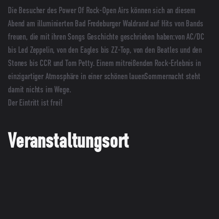
Die Besucher des Power Of Rock-Open Airs können sich an diesem
Abend am illuminierten Bad Fredeburger Waldrand auf Hits von Bands
freuen, die mit ihren Songs Geschichte geschrieben haben:von AC/DC
bis Led Zeppelin, von den Eagles bis ZZ-Top, von den Beatles und den
Stones bis CCR und Tom Petty. Einem mitreißenden Rock-Erlebnis in
einzigartiger Atmosphäre in einer schönen lauenSommernacht steht
damit nichts im Wege.
Der Eintritt ist frei!
Veranstaltungsort