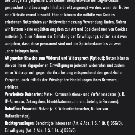
des Endgeräts gespeichert. So können beispielsweise der Log-in-Status
gespeichert und bevorzugte Inhalte direkt angezeigt werden, wenn der Nutzer
eine Website erneut besucht. Ebenso können die mithilfe von Cookies
erhobenen Nutzerdaten zur Reichweitenmessung Verwendung finden. Sofern
wir Nutzern keine expliziten Angaben zur Art und Speicherdauer von Cookies
mitteilen (z. B. im Rahmen der Einholung der Einwilligung), sollten sie davon
ausgehen, dass diese permanent sind und die Speicherdauer bis zu zwei
Jahre betragen kann.
Allgemeine Hinweise zum Widerruf und Widerspruch (Opt-out):
Nutzer können
die von ihnen abgegebenen Einwilligungen jederzeit widerrufen und zudem
einen Widerspruch gegen die Verarbeitung entsprechend den gesetzlichen
Vorgaben, auch mittels der Privatsphäre-Einstellungen ihres Browsers,
erklären.
Verarbeitete Datenarten:
Meta-, Kommunikations- und Verfahrensdaten (z. B.
IP-Adressen, Zeitangaben, Identifikationsnummern, beteiligte Personen).
Betroffene Personen:
Nutzer (z. B. Webseitenbesucher, Nutzer von
Onlinediensten).
Rechtsgrundlagen:
Berechtigte Interessen (Art. 6 Abs. 1 S. 1 lit. f) DSGVO).
Einwilligung (Art. 6 Abs. 1 S. 1 lit. a) DSGVO).