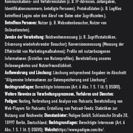
Kommunikations- und Verfahrensdaten (z. B. IP-Adressen, Zeitangaben,
Identifikationsnummern, beteiligte Personen). Protokolldaten (z. B. Logfiles
betreffend Logins oder den Abruf von Daten oder Zugriffszeiten.).
Betroffene Personen:
Nutzer (z. B. Webseitenbesucher, Nutzer von
Onlinediensten).
Zwecke der Verarbeitung:
Reichweitenmessung (z. B. Zugriffsstatistiken,
Erkennung wiederkehrender Besucher); Konversionsmessung (Messung der
Effektivität von Marketingmaßnahmen); Profile mit nutzerbezogenen
Informationen (Erstellen von Nutzerprofilen). Bereitstellung unseres
Onlineangebotes und Nutzerfreundlichkeit.
Aufbewahrung und Löschung:
Löschung entsprechend Angaben im Abschnitt
"Allgemeine Informationen zur Datenspeicherung und Löschung".
Rechtsgrundlagen:
Berechtigte Interessen (Art. 6 Abs. 1 S. 1 lit. f) DSGVO).
Weitere Hinweise zu Verarbeitungsprozessen, Verfahren und Diensten:
Podigee:
Hosting, Verbreitung und Analyse von Podcasts; Bereitstellung von
Web-Playern für Podcasts; Erstellung von Podcast-Feeds; Statistiken zur
Nutzung und Reichweite;
Dienstanbieter:
Podigee GmbH, Schlesische Straße 20,
10997 Berlin, Deutschland;
Rechtsgrundlagen:
Berechtigte Interessen (Art. 6
Abs. 1 S. 1 lit. f) DSGVO);
Website:
https://www.podigee.com/de/
.