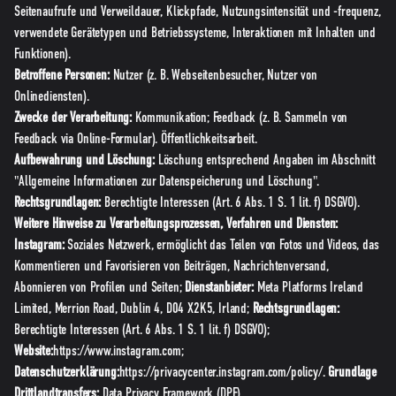
Seitenaufrufe und Verweildauer, Klickpfade, Nutzungsintensität und -frequenz,
verwendete Gerätetypen und Betriebssysteme, Interaktionen mit Inhalten und
Funktionen).
Betroffene Personen:
Nutzer (z. B. Webseitenbesucher, Nutzer von
Onlinediensten).
Zwecke der Verarbeitung:
Kommunikation; Feedback (z. B. Sammeln von
Feedback via Online-Formular). Öffentlichkeitsarbeit.
Aufbewahrung und Löschung:
Löschung entsprechend Angaben im Abschnitt
"Allgemeine Informationen zur Datenspeicherung und Löschung".
Rechtsgrundlagen:
Berechtigte Interessen (Art. 6 Abs. 1 S. 1 lit. f) DSGVO).
Weitere Hinweise zu Verarbeitungsprozessen, Verfahren und Diensten:
Instagram:
Soziales Netzwerk, ermöglicht das Teilen von Fotos und Videos, das
Kommentieren und Favorisieren von Beiträgen, Nachrichtenversand,
Abonnieren von Profilen und Seiten;
Dienstanbieter:
Meta Platforms Ireland
Limited, Merrion Road, Dublin 4, D04 X2K5, Irland;
Rechtsgrundlagen:
Berechtigte Interessen (Art. 6 Abs. 1 S. 1 lit. f) DSGVO);
Website:
https://www.instagram.com
;
Datenschutzerklärung:
https://privacycenter.instagram.com/policy/
.
Grundlage
Drittlandtransfers:
Data Privacy Framework (DPF).