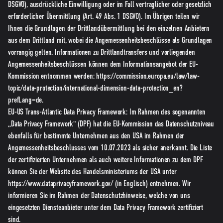
DSGVO), ausdrückliche Einwilligung oder im Fall vertraglicher oder gesetzlich
erforderlicher Übermittlung (Art. 49 Abs. 1 DSGVO). Im Übrigen teilen wir
Ihnen die Grundlagen der Drittlandübermittlung bei den einzelnen Anbietern
aus dem Drittland mit, wobei die Angemessenheitsbeschlüsse als Grundlagen
vorrangig gelten. Informationen zu Drittlandtransfers und vorliegenden
Angemessenheitsbeschlüssen können dem Informationsangebot der EU-
Kommission entnommen werden:
https://commission.europa.eu/law/law-
topic/data-protection/international-dimension-data-protection_en?
prefLang=de.
EU-US Trans-Atlantic Data Privacy Framework: Im Rahmen des sogenannten
„Data Privacy Framework" (DPF) hat die EU-Kommission das Datenschutzniveau
ebenfalls für bestimmte Unternehmen aus den USA im Rahmen der
Angemessenheitsbeschlusses vom 10.07.2023 als sicher anerkannt. Die Liste
der zertifizierten Unternehmen als auch weitere Informationen zu dem DPF
können Sie der Website des Handelsministeriums der USA unter
https://www.dataprivacyframework.gov/
(in Englisch) entnehmen. Wir
informieren Sie im Rahmen der Datenschutzhinweise, welche von uns
eingesetzten Diensteanbieter unter dem Data Privacy Framework zertifiziert
sind.