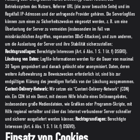
Betriebssystem des Nutzers, Referrer URL (die zuvor besuchte Seite) und im
Regelfall IP-Adressen und der anfragende Provider gehören. Die Serverlogfiles
können zum einen zu Sicherheitszwecken eingesetzt werden, z. B. um eine
Überlastung der Server zu vermeiden (insbesondere im Fall von
missbräuchlichen Angriffen, sogenannten DDoS-Attacken), und zum anderen,
um die Auslastung der Server und ihre Stabilität sicherzustellen;
Rechtsgrundlagen:
Berechtigte Interessen (Art. 6 Abs. 1 S. 1 lit. f) DSGVO).
Löschung von Daten:
Logfile-Informationen werden für die Dauer von maximal
30 Tagen gespeichert und danach gelöscht oder anonymisiert. Daten, deren
weitere Aufbewahrung zu Beweiszwecken erforderlich ist, sind bis zur
endgültigen Klärung des jeweiligen Vorfalls von der Löschung ausgenommen.
Content-Delivery-Network:
Wir setzen ein "Content-Delivery-Network" (CDN)
ein. Ein CDN ist ein Dienst, mit dessen Hilfe Inhalte eines Onlineangebotes,
insbesondere große Mediendateien, wie Grafiken oder Programm-Skripte, mit
Hilfe regional verteilter und über das Internet verbundener Server schneller
und sicherer ausgeliefert werden können;
Rechtsgrundlagen:
Berechtigte
Interessen (Art. 6 Abs. 1 S. 1 lit. f) DSGVO).
Einsatz von Cookies