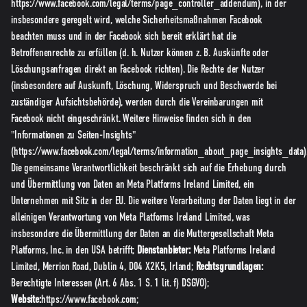
https://www.facebook.com/legal/terms/page_controller_addendum
), in der
insbesondere geregelt wird, welche Sicherheitsmaßnahmen Facebook
beachten muss und in der Facebook sich bereit erklärt hat die
Betroffenenrechte zu erfüllen (d. h. Nutzer können z. B. Auskünfte oder
Löschungsanfragen direkt an Facebook richten). Die Rechte der Nutzer
(insbesondere auf Auskunft, Löschung, Widerspruch und Beschwerde bei
zuständiger Aufsichtsbehörde), werden durch die Vereinbarungen mit
Facebook nicht eingeschränkt. Weitere Hinweise finden sich in den
"Informationen zu Seiten-Insights"
(
https://www.facebook.com/legal/terms/information_about_page_insights_data
)
Die gemeinsame Verantwortlichkeit beschränkt sich auf die Erhebung durch
und Übermittlung von Daten an Meta Platforms Ireland Limited, ein
Unternehmen mit Sitz in der EU. Die weitere Verarbeitung der Daten liegt in der
alleinigen Verantwortung von Meta Platforms Ireland Limited, was
insbesondere die Übermittlung der Daten an die Muttergesellschaft Meta
Platforms, Inc. in den USA betrifft;
Dienstanbieter:
Meta Platforms Ireland
Limited, Merrion Road, Dublin 4, D04 X2K5, Irland;
Rechtsgrundlagen:
Berechtigte Interessen (Art. 6 Abs. 1 S. 1 lit. f) DSGVO);
Website:
https://www.facebook.com
;