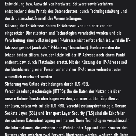
Entwicklung bzw. Auswahl von Hardware, Software sowie Verfahren
entsprechend dem Prinzip des Datenschutzes, durch Technikgestaltung und
durch datenschutzfreundliche Voreinstellungen.
Kürzung der IP-Adresse: Sofern IP-Adressen von uns oder von den
eingesetzten Dienstleistern und Technologien verarbeitet werden und die
Verarbeitung einer vollständigen IP-Adresse nicht erforderlich ist, wird die IP-
Adresse gekürzt (auch als "IP-Masking" bezeichnet). Hierbei werden die
letzten beiden Ziffern, bzw. der letzte Teil der IP-Adresse nach einem Punkt
entfernt, bzw. durch Platzhalter ersetzt. Mit der Kürzung der IP-Adresse soll
die Identifizierung einer Person anhand ihrer IP-Adresse verhindert oder
wesentlich erschwert werden.
Sicherung von Online-Verbindungen durch TLS-/SSL-
Verschlüsselungstechnologie (HTTPS): Um die Daten der Nutzer, die über
unsere Online-Dienste übertragen werden, vor unerlaubten Zugriffen zu
schützen, setzen wir auf die TLS-/SSL-Verschlüsselungstechnologie. Secure
Sockets Layer (SSL) und Transport Layer Security (TLS) sind die Eckpfeiler
der sicheren Datenübertragung im Internet. Diese Technologien verschlüsseln
die Informationen, die zwischen der Website oder App und dem Browser des
Nutzers (oder zwischen zwei Servern) übertragen werden, wodurch die Daten