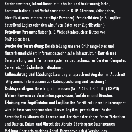
Betriebssysteme, Interaktionen mit Inhalten und Funktionen); Meta-,
Kommunikations- und Verfahrensdaten (z. B. IP-Adressen, Zeitangaben,
Identifikationsnummern, beteiligte Personen). Protokolldaten (z. B. Logfiles
betreffend Logins oder den Abruf von Daten oder Zugriffszeiten.).
Betroffene Personen:
Nutzer (z. B. Webseitenbesucher, Nutzer von
Onlinediensten).
Zwecke der Verarbeitung:
Bereitstellung unseres Onlineangebotes und
Nutzerfreundlichkeit; Informationstechnische Infrastruktur (Betrieb und
Bereitstellung von Informationssystemen und technischen Geräten (Computer,
Server etc.).). Sicherheitsmaßnahmen.
Aufbewahrung und Löschung:
Löschung entsprechend Angaben im Abschnitt
"Allgemeine Informationen zur Datenspeicherung und Löschung".
Rechtsgrundlagen:
Berechtigte Interessen (Art. 6 Abs. 1 S. 1 lit. f) DSGVO).
Weitere Hinweise zu Verarbeitungsprozessen, Verfahren und Diensten:
Erhebung von Zugriffsdaten und Logfiles:
Der Zugriff auf unser Onlineangebot
wird in Form von sogenannten "Server-Logfiles" protokolliert. Zu den
Serverlogfiles können die Adresse und der Name der abgerufenen Webseiten
und Dateien, Datum und Uhrzeit des Abrufs, übertragene Datenmengen,
Meldung über erfolgreichen Abruf, Browsertyp nebst Version, das