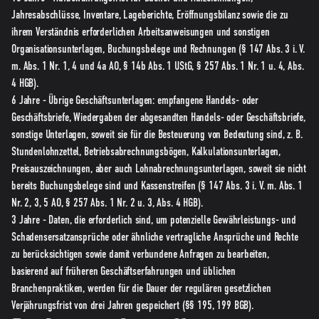
Jahresabschlüsse, Inventare, Lageberichte, Eröffnungsbilanz sowie die zu
ihrem Verständnis erforderlichen Arbeitsanweisungen und sonstigen
Organisationsunterlagen, Buchungsbelege und Rechnungen (§ 147 Abs. 3 i. V.
m. Abs. 1 Nr. 1, 4 und 4a AO, § 14b Abs. 1 UStG, § 257 Abs. 1 Nr. 1 u. 4, Abs.
4 HGB).
6 Jahre - Übrige Geschäftsunterlagen: empfangene Handels- oder
Geschäftsbriefe, Wiedergaben der abgesandten Handels- oder Geschäftsbriefe,
sonstige Unterlagen, soweit sie für die Besteuerung von Bedeutung sind, z. B.
Stundenlohnzettel, Betriebsabrechnungsbögen, Kalkulationsunterlagen,
Preisauszeichnungen, aber auch Lohnabrechnungsunterlagen, soweit sie nicht
bereits Buchungsbelege sind und Kassenstreifen (§ 147 Abs. 3 i. V. m. Abs. 1
Nr. 2, 3, 5 AO, § 257 Abs. 1 Nr. 2 u. 3, Abs. 4 HGB).
3 Jahre - Daten, die erforderlich sind, um potenzielle Gewährleistungs- und
Schadensersatzansprüche oder ähnliche vertragliche Ansprüche und Rechte
zu berücksichtigen sowie damit verbundene Anfragen zu bearbeiten,
basierend auf früheren Geschäftserfahrungen und üblichen
Branchenpraktiken, werden für die Dauer der regulären gesetzlichen
Verjährungsfrist von drei Jahren gespeichert (§§ 195, 199 BGB).