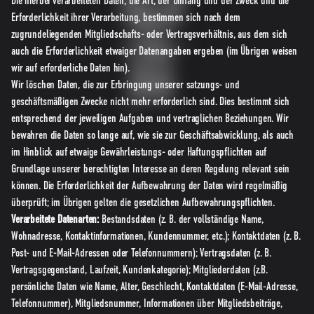
Die hierbei verarbeiteten Daten, die Art, der Umfang und der Zweck und die
Erforderlichkeit ihrer Verarbeitung, bestimmen sich nach dem
zugrundeliegenden Mitgliedschafts- oder Vertragsverhältnis, aus dem sich
auch die Erforderlichkeit etwaiger Datenangaben ergeben (im Übrigen weisen
wir auf erforderliche Daten hin).
Wir löschen Daten, die zur Erbringung unserer satzungs- und
geschäftsmäßigen Zwecke nicht mehr erforderlich sind. Dies bestimmt sich
entsprechend der jeweiligen Aufgaben und vertraglichen Beziehungen. Wir
bewahren die Daten so lange auf, wie sie zur Geschäftsabwicklung, als auch
im Hinblick auf etwaige Gewährleistungs- oder Haftungspflichten auf
Grundlage unserer berechtigten Interesse an deren Regelung relevant sein
können. Die Erforderlichkeit der Aufbewahrung der Daten wird regelmäßig
überprüft; im Übrigen gelten die gesetzlichen Aufbewahrungspflichten.
Verarbeitete Datenarten:
Bestandsdaten (z. B. der vollständige Name,
Wohnadresse, Kontaktinformationen, Kundennummer, etc.); Kontaktdaten (z. B.
Post- und E-Mail-Adressen oder Telefonnummern); Vertragsdaten (z. B.
Vertragsgegenstand, Laufzeit, Kundenkategorie); Mitgliederdaten (z.B.
persönliche Daten wie Name, Alter, Geschlecht, Kontaktdaten (E-Mail-Adresse,
Telefonnummer), Mitgliedsnummer, Informationen über Mitgliedsbeiträge,