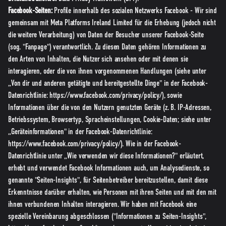
Facebook-Seiten:
Profile innerhalb des sozialen Netzwerks Facebook - Wir sind
gemeinsam mit Meta Platforms Ireland Limited für die Erhebung (jedoch nicht
die weitere Verarbeitung) von Daten der Besucher unserer Facebook-Seite
(sog. "Fanpage") verantwortlich. Zu diesen Daten gehören Informationen zu
den Arten von Inhalten, die Nutzer sich ansehen oder mit denen sie
interagieren, oder die von ihnen vorgenommenen Handlungen (siehe unter
„Von dir und anderen getätigte und bereitgestellte Dinge" in der Facebook-
Datenrichtlinie:
https://www.facebook.com/privacy/policy/
), sowie
Informationen über die von den Nutzern genutzten Geräte (z. B. IP-Adressen,
Betriebssystem, Browsertyp, Spracheinstellungen, Cookie-Daten; siehe unter
„Geräteinformationen" in der Facebook-Datenrichtlinie:
https://www.facebook.com/privacy/policy/
). Wie in der Facebook-
Datenrichtlinie unter „Wie verwenden wir diese Informationen?" erläutert,
erhebt und verwendet Facebook Informationen auch, um Analysedienste, so
genannte "Seiten-Insights", für Seitenbetreiber bereitzustellen, damit diese
Erkenntnisse darüber erhalten, wie Personen mit ihren Seiten und mit den mit
ihnen verbundenen Inhalten interagieren. Wir haben mit Facebook eine
spezielle Vereinbarung abgeschlossen ("Informationen zu Seiten-Insights",